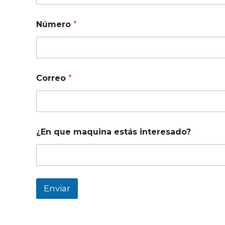
Número
*
Correo
*
N
¿En que maquina estás interesado?
ú
m
e
r
o
C
Enviar
o
r
r
e