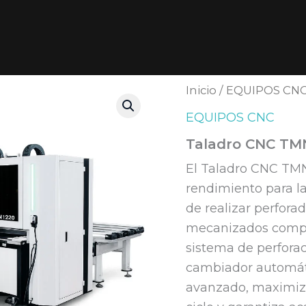
0
Inicio
/
EQUIPOS CN
EQUIPOS CNC
Taladro CNC TM
El Taladro CNC TMN
rendimiento para l
de realizar perforad
mecanizados comple
sistema de perforac
cambiador automát
avanzado, maximiza