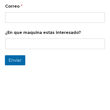
m
Correo
*
b
r
e
¿En que maquina estás interesado?
Enviar