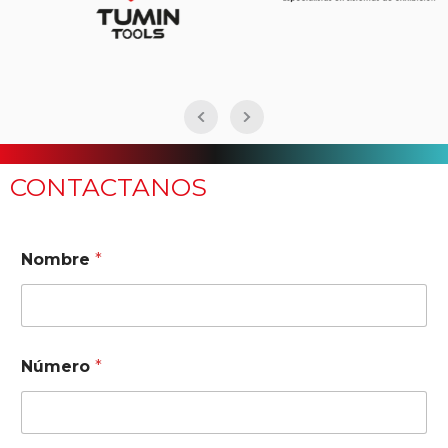
CONTACTANOS
Nombre
*
*
Número
*
¿
E
n
N
o