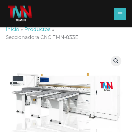
Seccionadora CNC TMN-
Ir
al
833E
contenido
Inicio
Productos
Seccionadora CNC TMN-833E