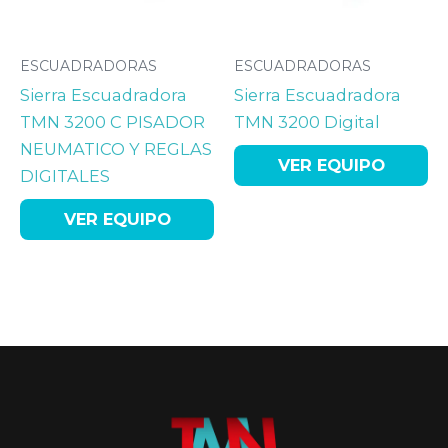
ESCUADRADORAS
ESCUADRADORAS
Sierra Escuadradora
Sierra Escuadradora
TMN 3200 C PISADOR
TMN 3200 Digital
NEUMATICO Y REGLAS
VER EQUIPO
DIGITALES
VER EQUIPO